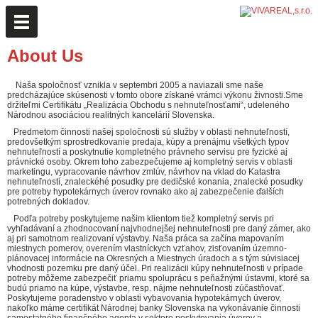
About Us
Naša spoločnosť vznikla v septembri 2005 a naviazali sme naše
predcházajúce skúsenosti v tomto obore získané vrámci výkonu živnosti.Sme
držiteľmi Certifikátu „Realizácia Obchodu s nehnuteľnosťami“, udeleného
Národnou asociáciou realitných kancelárií Slovenska.
Predmetom činnosti našej spoločnosti sú služby v oblasti nehnuteľností,
predovšetkým sprostredkovanie predaja, kúpy a prenájmu všetkých typov
nehnuteľností a poskytnutie kompletného právneho servisu pre fyzické aj
právnické osoby. Okrem toho zabezpečujeme aj kompletný servis v oblasti
marketingu, vypracovanie návrhov zmlúv, návrhov na vklad do Katastra
nehnuteľností, znaleckéhé posudky pre dedičské konania, znalecké posudky
pre potreby hypotekárnych úverov rovnako ako aj zabezpečenie ďalších
potrebných dokladov.
Podľa potreby poskytujeme našim klientom tiež kompletný servis pri
vyhľadávaní a zhodnocovaní najvhodnejšej nehnuteľnosti pre daný zámer, ako
aj pri samotnom realizovaní výstavby. Naša práca sa začína mapovaním
miestnych pomerov, overením vlastníckych vzťahov, zisťovaním územno-
plánovacej informácie na Okresných a Miestnych úradoch a s tým súvisiacej
vhodnosti pozemku pre daný účel. Pri realizácii kúpy nehnuteľnosti v prípade
potreby môžeme zabezpečiť priamu spoluprácu s peňažnými ústavmi, ktoré sa
budú priamo na kúpe, výstavbe, resp. nájme nehnuteľnosti zúčastňovať.
Poskytujeme poradenstvo v oblasti vybavovania hypotekárnych úverov,
nakoľko máme certifikát Národnej banky Slovenska na vykonávanie činnosti