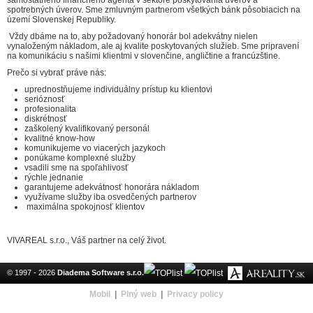
samostatného finančného agenta v sektore poskytovania úverov a
spotrebných úverov. Sme zmluvným partnerom všetkých bánk pôsobiacich na
území Slovenskej Republiky.
Vždy dbáme na to, aby požadovaný honorár bol adekvátny nielen
vynaloženým nákladom, ale aj kvalite poskytovaných služieb. Sme pripravení
na komunikáciu s našimi klientmi v slovenčine, angličtine a francúzštine.
Prečo si vybrať práve nás:
uprednostňujeme individuálny prístup ku klientovi
serióznosť
profesionalita
diskrétnosť
zaškolený kvalifikovaný personál
kvalitné know-how
komunikujeme vo viacerých jazykoch
ponúkame komplexné služby
vsadili sme na spoľahlivosť
rýchle jednanie
garantujeme adekvátnosť honorára nákladom
využívame služby iba osvedčených partnerov
maximálna spokojnosť klientov
VIVAREAL s.r.o., Váš partner na celý život.
© 1997 - 2026
Diadema Software s.r.o.
Mobil
|
Plný web
|
Privacy policy